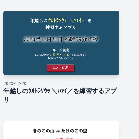
2020-12-20
年越しのｳﾙﾄﾗｿｳｯ ＼ﾊｧｲ／を練習するアプ
リ